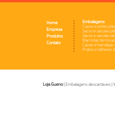
Embalagens
Home
Copos e potes plás
Empresa
Sacos e sacolas plá
Sacos e sacolas de
Produtos
Marmitas térmicas
Contato
Caixas e bandejas 
Pratos e talheres 
Loja Gueno
| Embalagens descartáveis | 