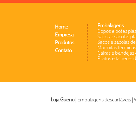
Embalagens
Home
Copos e potes plás
Empresa
Sacos e sacolas plá
Sacos e sacolas de
Produtos
Marmitas térmicas
Contato
Caixas e bandejas 
Pratos e talheres 
Loja Gueno
| Embalagens descartáveis | 