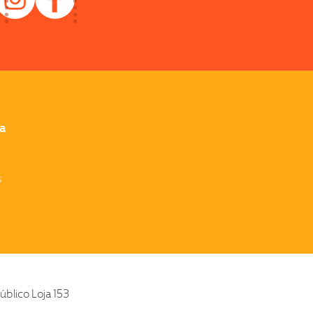
a
s
blico Loja 153