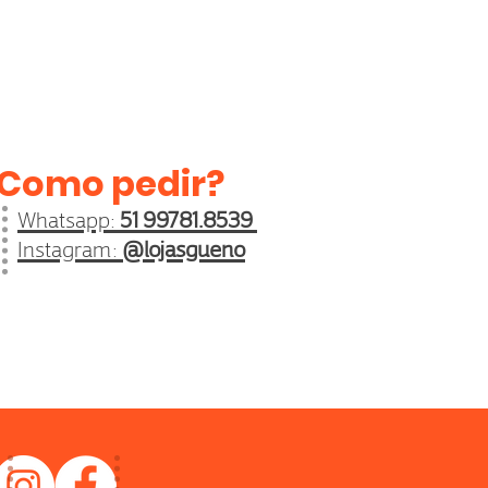
Como pedir?
Whatsapp:
51 99781.8539
Instagram:
@lojasgueno