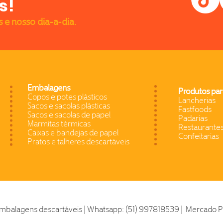
s!
s e nosso dia-a-dia.
Embalagens
Produtos par
Copos e potes plásticos
Lancherias
Sacos e sacolas plásticas
Fastfoods
Sacos e sacolas de papel
Padarias
Marmitas térmicas
Restaurante
Caixas e bandejas de papel
Confeitarias
Pratos e talheres descartáveis
Embalagens descartáveis | Whatsapp: (51) 997818539 | Mercado Pú