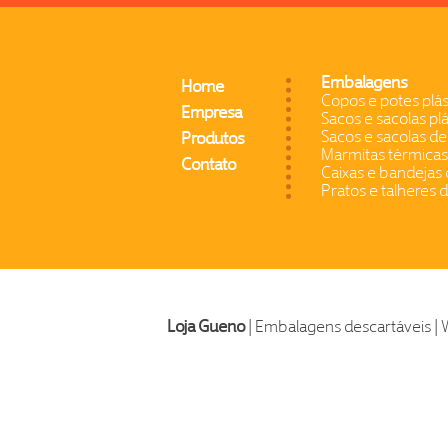
Embalagens
Home
Copos e potes plás
Empresa
Sacos e sacolas plá
Sacos e sacolas de
Produtos
Marmitas térmicas
Contato
Caixas e bandejas 
Pratos e talheres 
Loja Gueno
| Embalagens descartáveis | 