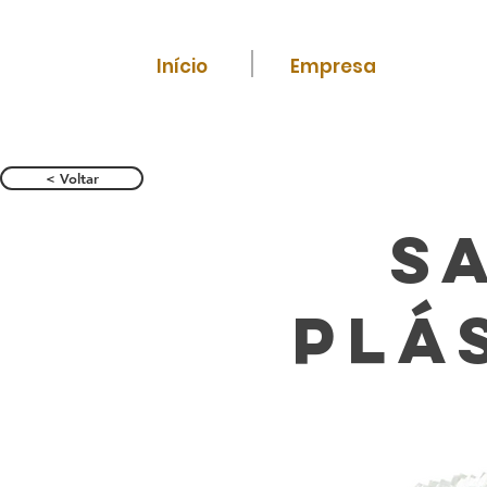
Início
Empresa
< Voltar
S
plá