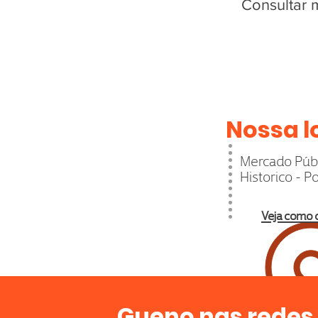
Consultar 
Nossa l
Mercado Públ
Historico - P
Veja como 
Gueno nas redes